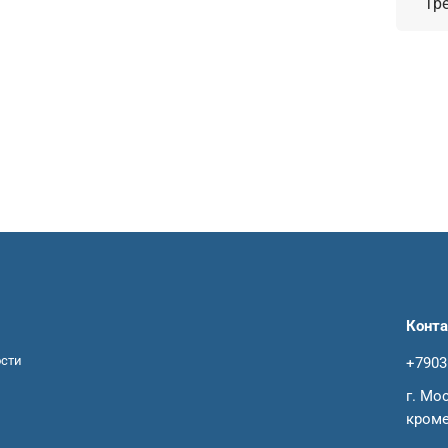
Тр
Конт
ости
+7903
г. Мо
кроме