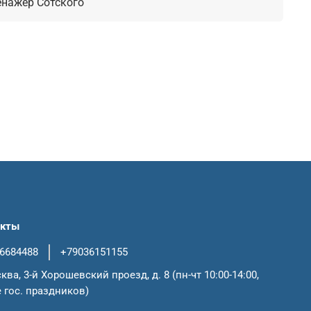
енажер Сотского
акты
6684488
+79036151155
сква, 3-й Хорошевский проезд, д. 8 (пн-чт 10:00-14:00,
 гос. праздников)