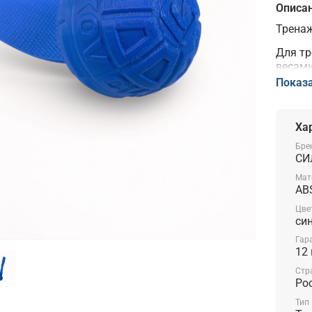
Описа
Тренаж
Для тр
весами
после 
Показ
борьбу
Диамет
Ха
лямки 
Бре
СИ
Произв
Мат
AB
Цве
си
Гар
12
Стр
Ро
Тип