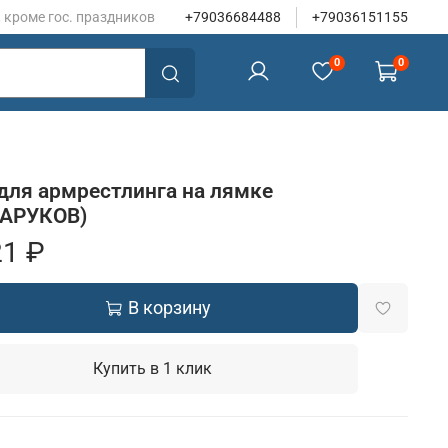
, кроме гос. праздников
+79036684488
+79036151155
0
0
для армрестлинга на лямке
АРУКОВ)
21 ₽
В корзину
Купить в 1 клик